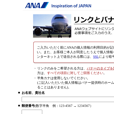
ご入力いただく前にANAの個人情報の利用目的が記
い。また、お客様ご本人が同意したうえで個人情報
ンターネット上で送信される際には、
SSL
により暗
・
リンクのみをご希望される方は、
バナーのタイプを
方は、
すべての項目に対してご回答ください
。
・
半角カナは使用しないでください。
(ご記入いただいた個人情報はバナー提供時のホー
ることはありません)。
■
お名前、貴社名
■
郵便番号
(数字半角 例：123-4567 → 1234567）