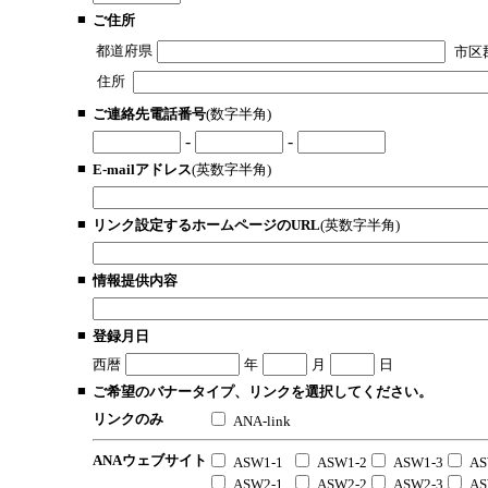
■
ご住所
都道府県
市区
住所
■
ご連絡先電話番号
(数字半角)
-
-
■
E-mailアドレス
(英数字半角)
■
リンク設定するホームページのURL
(英数字半角)
■
情報提供内容
■
登録月日
西暦
年
月
日
■
ご希望のバナータイプ、リンクを選択してください。
リンクのみ
ANA-link
ANAウェブサイト
ASW1-1
ASW1-2
ASW1-3
AS
ASW2-1
ASW2-2
ASW2-3
AS